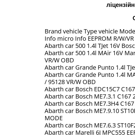
ліцензій
Brand vehicle Type vehicle Mode
Info micro Info EEPROM R/W/V
Abarth car 500 1.4l TJet 16V Bo
Abarth car 500 1.4l MAir 16V M
VR/W OBD
Abarth car Grande Punto 1.4l T
Abarth car Grande Punto 1.4l 
/ 95128 VR/W OBD
Abarth car Bosch EDC15C7 C16
Abarth car Bosch ME7.3.1 C16
Abarth car Bosch ME7.3H4 C16
Abarth car Bosch ME7.9.10 ST1
MODE
Abarth car Bosch ME7.6.3 ST1
Abarth car Marelli 6J MPC555 