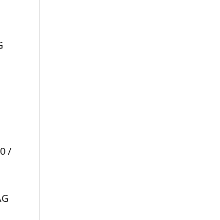
G
0 /
AG