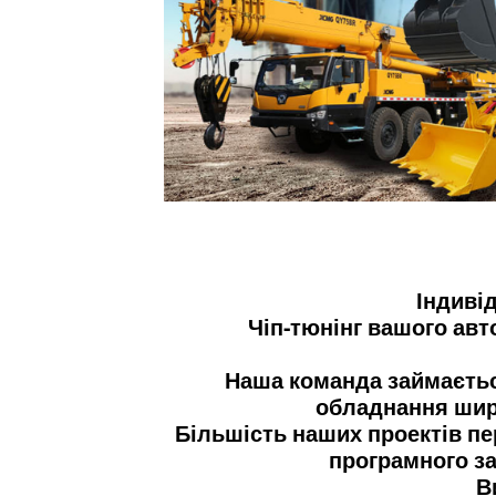
Індиві
Чіп-тюнінг вашого авт
Наша команда займаєть
обладнання широ
Більшість наших проектів пер
програмного за
В