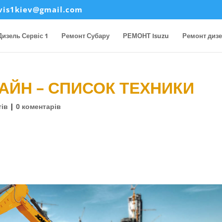
rvis1kiev@gmail.com
Дизель Сервіс 1
Ремонт Субару
РЕМОНТ Isuzu
Ремонт диз
АЙН – СПИСОК ТЕХНИКИ
тів
|
0 коментарів