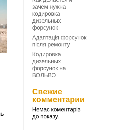
зачем нужна
кодировка
дизельных
форсунок
Адаптація форсунок
після ремонту
Кодировка
дизельных
форсунок на
ВОЛЬВО
Свежие
комментарии
Немає коментарів
ть
до показу.