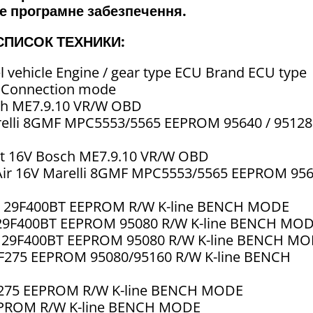
не програмне забезпечення.
СПИСОК ТЕХНИКИ:
l vehicle Engine / gear type ECU Brand ECU type
R Connection mode
sch ME7.9.10 VR/W OBD
arelli 8GMF MPC5553/5565 EEPROM 95640 / 95128
Jet 16V Bosch ME7.9.10 VR/W OBD
MAir 16V Marelli 8GMF MPC5553/5565 EEPROM 95
7 29F400BT EEPROM R/W K-line BENCH MODE
7 29F400BT EEPROM 95080 R/W K-line BENCH MO
7 29F400BT EEPROM 95080 R/W K-line BENCH M
0F275 EEPROM 95080/95160 R/W K-line BENCH
0F275 EEPROM R/W K-line BENCH MODE
EEPROM R/W K-line BENCH MODE