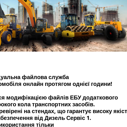
дуальна файлова служба
омобіля онлайн протягом однієї години!
ся модифікацією файлів ЕБУ додаткового
кого кола транспортних засобів.
евірені на стендах, що гарантує високу якіс
безпечення від Дизель Сервіс 1.
икористання тільки