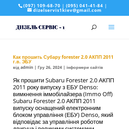
(097) 109-68-70
|
(095) 041-41-84
|
dizelservis1kiev@gmail.com
Как прошить Субару forester 2.0 АКПП 2011
г.в. ЭБУ
від
admin
|
Гру 26, 2024
|
інформери сайтів
Як прошити Subaru Forester 2.0 АКПП
2011 року випуску з ЕБУ Denso:
вимкнення іммобілайзера (Immo Off)
Subaru Forester 2.0 АКПП 2011
випуску оснащений електронним
блоком управління (ЕБУ) Denso, який
відповідає за управління роботом
двигуна і великими системами...