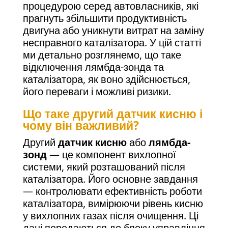
процедурою серед автовласників, які
прагнуть збільшити продуктивність
двигуна або уникнути витрат на заміну
несправного каталізатора. У цій статті
ми детально розглянемо, що таке
відключення лямбда-зонда та
каталізатора, як воно здійснюється,
його переваги і можливі ризики.
Що таке другий датчик кисню і
чому він важливий?
Другий
датчик кисню
або
лямбда-
зонд
— це компонент вихлопної
системи, який розташований після
каталізатора. Його основне завдання
— контролювати ефективність роботи
каталізатора, вимірюючи рівень кисню
у вихлопних газах після очищення. Ці
дані передаються до блоку управління