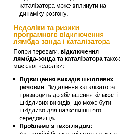
каталізатора може вплинути на
динаміку розгону.
Недоліки та ризики
програмного відключення
лямбда-зонда і каталізатора
Попри переваги,
відключення
лямбда-зонда та каталізатора
також
має свої недоліки:
Підвищення викидів шкідливих
речовин
: Видалення каталізатора
призводить до збільшення кількості
шкідливих викидів, що може бути
шкідливо для навколишнього
середовища.
Проблеми з техоглядом
:
Автомобілі без каталізатора можуть