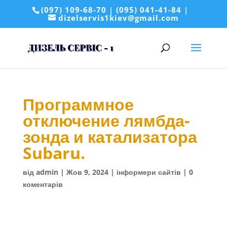
(097) 109-68-70
|
(095) 041-41-84
|
dizelservis1kiev@gmail.com
Программное
отключение лямбда-
зонда и катализатора
Subaru.
від
admin
|
Жов 9, 2024
|
інформери сайтів
|
0
коментарів